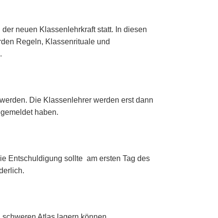
er neuen Klassenlehrkraft statt. In diesen
rden Regeln, Klassenrituale und
.
t werden. Die Klassenlehrer werden erst dann
d gemeldet haben.
ie Entschuldigung sollte
am ersten Tag des
erlich.
 schweren Atlas lagern können.