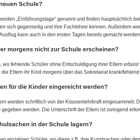
r neuen Schule?
erden „Einführungstage“ genannt und finden hauptsächlich bei d
nen sich gegenseitig und ihre Fachlehrer kennen. Außerdem we
 Ausflug kann auch in den ersten Tagen bereits gemacht werden
er morgens nicht zur Schule erscheinen?
, wo fehlende Schüler ohne Entschuldigung ihrer Eltern erfass
 die Eltern ihr Kind morgens über das Sekretariat krank/fehlen
n für die Kinder eingereicht werden?
n werden schriftlich von der Klassenlehrkraft eingesammelt. D
gegeben werden. Die Unterschrift der Eltern ist zwingend erford
hulsachen in der Schule lagern?
en einzelnen Schüler, wo diese z.B. ihre Kunstsachen oder den